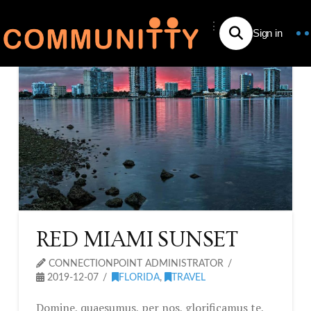
⋮
RED MIAMI SUNSET
CONNECTIONPOINT ADMINISTRATOR
2019-12-07
FLORIDA
,
TRAVEL
Domine, quaesumus, per nos, glorificamus te,