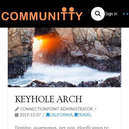
⋮
KEYHOLE ARCH
CONNECTIONPOINT ADMINISTRATOR
2019-12-07
CALIFORNIA
,
TRAVEL
Domine, quaesumus, per nos, glorificamus te,